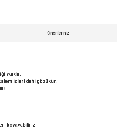
Önerileriniz
ği vardır.
kalem izleri dahi gözükür.
ir.
eri boyayabiliriz.