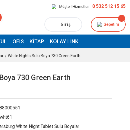
0 532 512 15 65
Müşteri Hizmetleri
Giriş
Sepetim
UL
OFIS
KITAP
KOLAY LINK
ar
White Nights Sulu Boya 730 Green Earth
 Boya 730 Green Earth
88000551
gwht61
ersburg White Night Tablet Sulu Boyalar