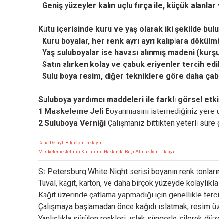
Geniş yüzeyler kalın uçlu fırça ile, küçük alanlar 
Kutu içerisinde kuru ve yaş olarak iki şekilde bul
Kuru boyalar, her renk ayrı ayrı kalıplara dökülm
Yaş suluboyalar ise havası alınmış madeni (kurşun)
Satın alırken kolay ve çabuk eriyenler tercih edilm
Sulu boya resim, diğer tekniklere göre daha çabu
Suluboya yardımcı maddeleri ile farklı görsel etki
1 Maskeleme Jeli
Boyanmasını istemediğiniz yere uyg
2 Suluboya Verniği
Çalışmanız bittikten yeterli süre 
Daha Detaylı Bilgi İçin Tıklayın
Maskeleme Jelinin Kullanımı Hakkında Bilgi Almak İçin Tıklayın
St Petersburg White Night serisi boyanın renk tonlar
Tuval, kagit, karton, ve daha birçok yüzeyde kolaylikla 
Kağıt üzerinde çatlama yapmadığı için genellikle terci
Çalışmaya başlamadan önce kağıdı ıslatmak, resim üzer
Yanlışlıkla sürülen renkleri, ıslak süngerle silerek d