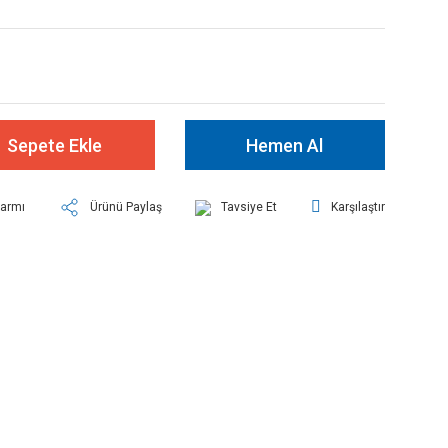
Sepete Ekle
Hemen Al
larmı
Ürünü Paylaş
Tavsiye Et
Karşılaştır