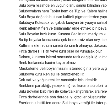
Sulu boya resimde en uygun olanı, samur kılından yapı
Suluboyaların hem Tablet hem de Tüp ve Kalem haline o
Sulu Boya doğada bulunan kaliteli pigmentlerden yapıl
Suluboya Kokusuz ve çabuk kuruyan bir yapıya sahipti
Renk alternatifleri ve tonlamalar elde etmek için beyaz 
Sulu Boyalar hızlı kurur, Kuruma Geciktirici medyum kull
Bu tip boyalar konusunda çok benzersiz olan sey, tam
Kullanim alanı resim sanatı ile sınırlı olmayıp, dekorasy
Fırça darbesi ıslak veya kuru olsa da yumuşak olur.
Dahası, kurutma işlemi sırasında renk değişikliği olm
Renk tonlarında hacim kaybı olmaz.
Maskeleme Jeli boyanmasını istemediğiniz yere uygulan
Suluboya kuru iken su ile temizlenebilir.
Çok saf ve yoğun renkler sanatçılar için idealdir.
Renklerin parlaklığı, yapışkanlığı ve kuruma süreleri 
Sulu Boyalar birbirleri ile kolayca karıştırılarak ara renk
Fırça darbelerinde son derece iyi çizgiler oluştururlar.
Eserleriniz bittikten sonra Suluboya verniği ile ister p