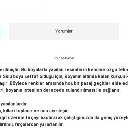
Yorumlar
Ürün Açıklaması
d verilmiştir. Bu boyalarla yapılan resimlerin kendine özgü tekni
ır Sulu boya şeffaf olduğu için, Boyanın altında kalan kurşun 
şır .Böylece renkler arasında hoş bir pasaj geçitler elde edil
i, boyanın istenilen derecede sulandırılması ile sağlanır.
yapılanlardır.
 kılları toplanır ve ucu sivrileşir.
kağıt üzerine fırçayı bastırarak çalıştığımızda da geniş yüzeyl
ılmış fırçalardan yararlanılır.