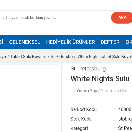
ARA
BI
GELENEKSEL
HEDIYELIK ÜRÜNLER
DEFTER
OK
oya
Tablet Sulu Boyalar
St Petersburg White Night Tablet Sulu Boyal
St. Petersburg
White Nights Sulu
Yorum Yap
/ Yorumları Oku
Barkod Kodu
46906
Stok Kodu
stpbr
Kategori
St Pet