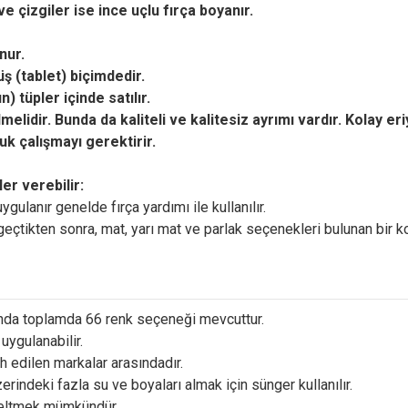
ve çizgiler ise ince uçlu fırça boyanır.
unur.
üş (tablet) biçimdedir.
 tüpler içinde satılır.
elidir. Bunda da kaliteli ve kalitesiz ayrımı vardır. Kolay eri
k çalışmayı gerektirir.
ler verebilir:
ulanır genelde fırça yardımı ile kullanılır.
geçtikten sonra, mat, yarı mat ve parlak seçenekleri bulunan bir ko
ında toplamda 66 renk seçeneği mevcuttur.
uygulanabilir.
h edilen markalar arasındadır.
indeki fazla su ve boyaları almak için sünger kullanılır.
üzeltmek mümkündür.