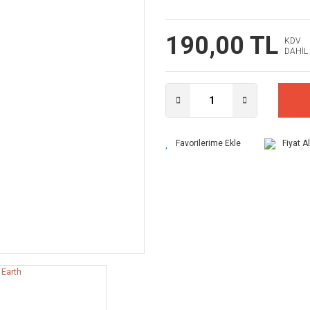
190,00 TL
KDV
DAHİL
Fiyat A