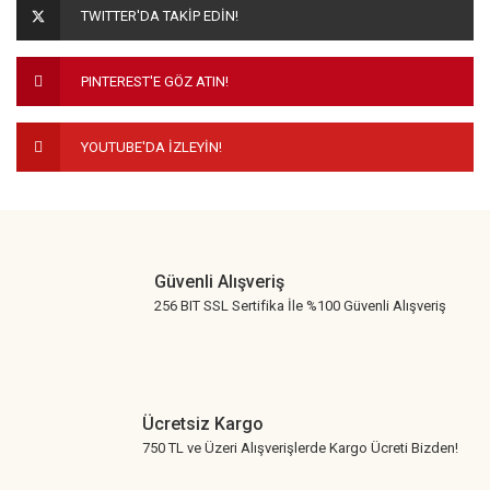
TWITTER'DA TAKİP EDİN!
Ürün bilgilerinde hatalar bulunuyor.
Ürün fiyatı diğer sitelerden daha pahalı.
PINTEREST'E GÖZ ATIN!
Bu ürüne benzer farklı alternatifler olmalı.
YOUTUBE'DA İZLEYİN!
Gönder
Güvenli Alışveriş
256 BIT SSL Sertifika İle %100 Güvenli Alışveriş
Ücretsiz Kargo
750 TL ve Üzeri Alışverişlerde Kargo Ücreti Bizden!