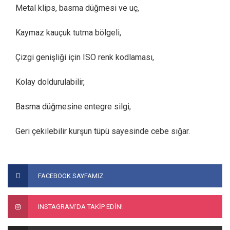
Metal klips, basma düğmesi ve uç,
Kaymaz kauçuk tutma bölgeli,
Çizgi genişliği için ISO renk kodlaması,
Kolay doldurulabilir,
Basma düğmesine entegre silgi,
Geri çekilebilir kurşun tüpü sayesinde cebe sığar.
Bu ürünün fiyat bilgisi, resim, ürün açıklamalarında ve diğer
konularda yetersiz gördüğünüz noktaları öneri formunu
Bu ürüne ilk yorumu siz yapın!
FACEBOOK SAYFAMIZ
kullanarak tarafımıza iletebilirsiniz.
Görüş ve önerileriniz için teşekkür ederiz.
Yorum Yaz
INSTAGRAM'DA TAKİP EDİN!
Ürün resmi kalitesiz, bozuk veya görüntülenemiyor.
Ürün açıklamasında eksik bilgiler bulunuyor.