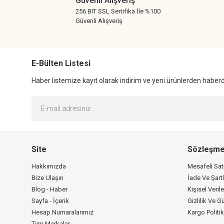
Güvenli Alışveriş
Bu ürüne benzer farklı alternatifler olmalı.
256 BIT SSL Sertifika İle %100
Güvenli Alışveriş
E-Bülten Listesi
Haber listemize kayıt olarak indirim ve yeni ürünlerden haberda
Site
Sözleşme
Hakkımızda
Mesafeli Sa
Bize Ulaşın
İade Ve Şartl
Blog - Haber
Kişisel Verile
Sayfa - İçerik
Gizlilik Ve G
Hesap Numaralarımız
Kargo Politi
Tüm Markalar