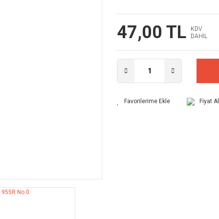
47,00 TL
KDV
DAHİL
Fiyat A