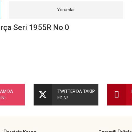
Yorumlar
ırça Seri 1955R No 0
nularda yetersiz gördüğünüz noktaları öneri formunu kullanarak tarafımıza ileteb
Bu ürüne ilk yorumu siz yapın!
RAM'DA
TWITTER'DA TAKİP
İN!
EDİN!
Yorum Yaz