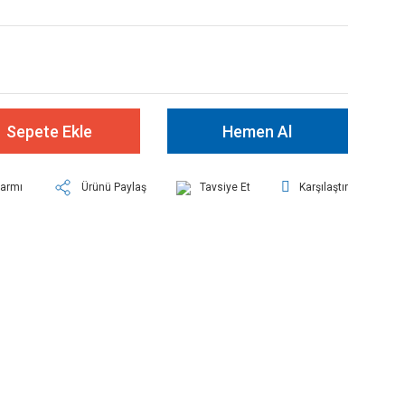
Sepete Ekle
Hemen Al
larmı
Ürünü Paylaş
Tavsiye Et
Karşılaştır