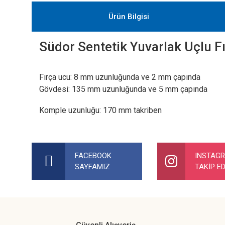
Ürün Bilgisi
Südor Sentetik Yuvarlak Uçlu F
Fırça ucu: 8 mm uzunluğunda ve 2 mm çapında
Gövdesi: 135 mm uzunluğunda ve 5 mm çapında
Komple uzunluğu: 170 mm takriben
Bu ürünün fiyat bilgisi, resim, ürün açıklamalarında ve diğer ko
Görüş ve önerileriniz için teşekkür ederiz.
FACEBOOK
INSTAG
SAYFAMIZ
TAKİP ED
Ürün resmi kalitesiz, bozuk veya görüntülenemiyor.
Ürün açıklamasında eksik bilgiler bulunuyor.
Ürün bilgilerinde hatalar bulunuyor.
Ürün fiyatı diğer sitelerden daha pahalı.