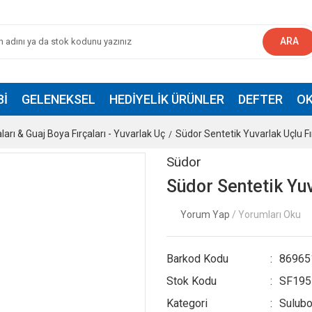
ARA
BI
GELENEKSEL
HEDIYELIK ÜRÜNLER
DEFTER
OK
ları & Guaj Boya Fırçaları - Yuvarlak Uç
Südor Sentetik Yuvarlak Uçlu F
Südor
Südor Sentetik Yuv
Yorum Yap
/ Yorumları Oku
Barkod Kodu
86965
Stok Kodu
SF195
Kategori
Suluboy