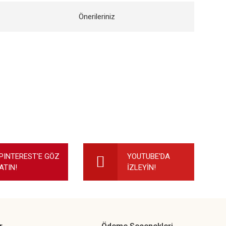
Önerileriniz
ilirsiniz.
PINTEREST'E GÖZ
YOUTUBE'DA
ATIN!
İZLEYİN!