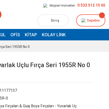
0 532 512 15 65
Müşteri Hizmetleri
Giriş
Sepetim
UL
OFIS
KITAP
KOLAY LINK
ırça Seri 1955R No 0
arlak Uçlu Fırça Seri 1955R No 0
11177137
5R-0
a Fırçaları & Guaj Boya Fırçaları - Yuvarlak Uç