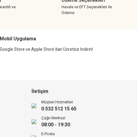
r
Ödeme Seçenekleri
rantili ve
Havale ve EFT Seçenekleri ile
Ödeme
Mobil Uygulama
Google Store ve Apple Store'dan Ücretsiz İndirin!
İletişim
Müşteri Hizmetleri
0 532 512 15 65
Çağrı Merkezi
08:00 - 19:30
E-Posta