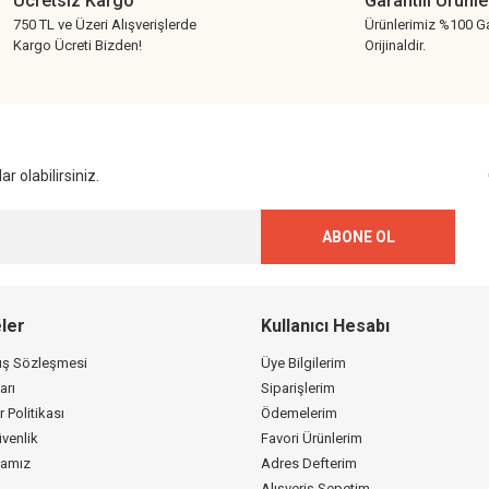
Ücretsiz Kargo
Garantili Ürünle
750 TL ve Üzeri Alışverişlerde
Ürünlerimiz %100 Ga
Kargo Ücreti Bizden!
Orijinaldir.
Gönder
r olabilirsiniz.
ABONE OL
ler
Kullanıcı Hesabı
tış Sözleşmesi
Üye Bilgilerim
arı
Siparişlerim
r Politikası
Ödemelerim
üvenlik
Favori Ürünlerim
kamız
Adres Defterim
Alışveriş Sepetim