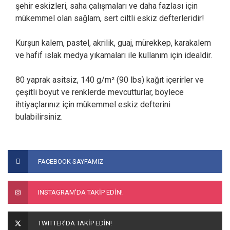
şehir eskizleri, saha çalışmaları ve daha fazlası için
mükemmel olan sağlam, sert ciltli eskiz defterleridir!
Kurşun kalem, pastel, akrilik, guaj, mürekkep, karakalem
ve hafif ıslak medya yıkamaları ile kullanım için idealdir.
80 yaprak asitsiz, 140 g/m² (90 lbs) kağıt içerirler ve
çeşitli boyut ve renklerde mevcutturlar, böylece
ihtiyaçlarınız için mükemmel eskiz defterini
bulabilirsiniz.
Bu ürünün fiyat bilgisi, resim, ürün açıklamalarında ve diğer
konularda yetersiz gördüğünüz noktaları öneri formunu
Bu ürüne ilk yorumu siz yapın!
FACEBOOK SAYFAMIZ
kullanarak tarafımıza iletebilirsiniz.
Görüş ve önerileriniz için teşekkür ederiz.
Yorum Yaz
INSTAGRAM'DA TAKİP EDİN!
Ürün resmi kalitesiz, bozuk veya görüntülenemiyor.
Ürün açıklamasında eksik bilgiler bulunuyor.
TWITTER'DA TAKİP EDİN!
Ürün bilgilerinde hatalar bulunuyor.