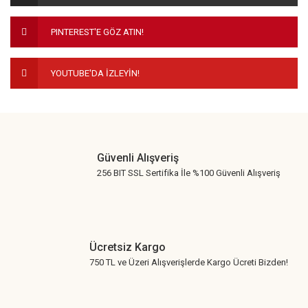
Ürün fiyatı diğer sitelerden daha pahalı.
PINTEREST'E GÖZ ATIN!
Bu ürüne benzer farklı alternatifler olmalı.
YOUTUBE'DA İZLEYİN!
Gönder
Güvenli Alışveriş
256 BIT SSL Sertifika İle %100 Güvenli Alışveriş
Ücretsiz Kargo
750 TL ve Üzeri Alışverişlerde Kargo Ücreti Bizden!