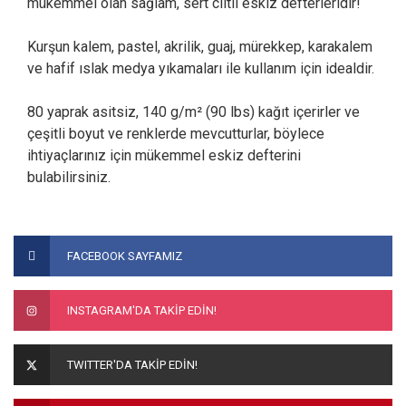
mükemmel olan sağlam, sert ciltli eskiz defterleridir!
Kurşun kalem, pastel, akrilik, guaj, mürekkep, karakalem
ve hafif ıslak medya yıkamaları ile kullanım için idealdir.
80 yaprak asitsiz, 140 g/m² (90 lbs) kağıt içerirler ve
çeşitli boyut ve renklerde mevcutturlar, böylece
ihtiyaçlarınız için mükemmel eskiz defterini
bulabilirsiniz.
Bu ürünün fiyat bilgisi, resim, ürün açıklamalarında ve diğer
konularda yetersiz gördüğünüz noktaları öneri formunu
Bu ürüne ilk yorumu siz yapın!
FACEBOOK SAYFAMIZ
kullanarak tarafımıza iletebilirsiniz.
Görüş ve önerileriniz için teşekkür ederiz.
Yorum Yaz
INSTAGRAM'DA TAKİP EDİN!
Ürün resmi kalitesiz, bozuk veya görüntülenemiyor.
Ürün açıklamasında eksik bilgiler bulunuyor.
TWITTER'DA TAKİP EDİN!
Ürün bilgilerinde hatalar bulunuyor.
Ürün fiyatı diğer sitelerden daha pahalı.