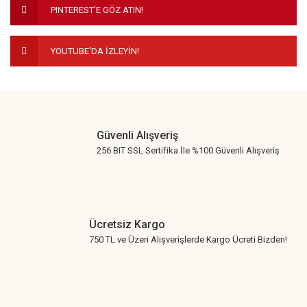
PINTEREST'E GÖZ ATIN!
Bu ürüne benzer farklı alternatifler olmalı.
YOUTUBE'DA İZLEYİN!
Gönder
Güvenli Alışveriş
256 BIT SSL Sertifika İle %100 Güvenli Alışveriş
Ücretsiz Kargo
750 TL ve Üzeri Alışverişlerde Kargo Ücreti Bizden!