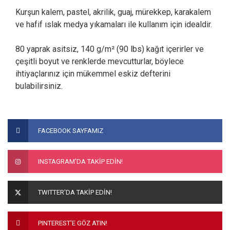
Kurşun kalem, pastel, akrilik, guaj, mürekkep, karakalem
ve hafif ıslak medya yıkamaları ile kullanım için idealdir.
80 yaprak asitsiz, 140 g/m² (90 lbs) kağıt içerirler ve
çeşitli boyut ve renklerde mevcutturlar, böylece
ihtiyaçlarınız için mükemmel eskiz defterini
bulabilirsiniz.
Bu ürünün fiyat bilgisi, resim, ürün açıklamalarında ve diğer
konularda yetersiz gördüğünüz noktaları öneri formunu
Bu ürüne ilk yorumu siz yapın!
FACEBOOK SAYFAMIZ
kullanarak tarafımıza iletebilirsiniz.
Görüş ve önerileriniz için teşekkür ederiz.
Yorum Yaz
INSTAGRAM'DA TAKİP EDİN!
Ürün resmi kalitesiz, bozuk veya görüntülenemiyor.
Ürün açıklamasında eksik bilgiler bulunuyor.
TWITTER'DA TAKİP EDİN!
Ürün bilgilerinde hatalar bulunuyor.
Ürün fiyatı diğer sitelerden daha pahalı.
PINTEREST'E GÖZ ATIN!
Bu ürüne benzer farklı alternatifler olmalı.