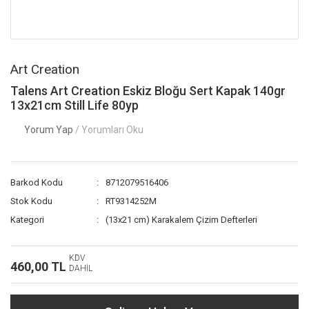
Art Creation
Talens Art Creation Eskiz Bloğu Sert Kapak 140gr
13x21cm Still Life 80yp
Yorum Yap
/ Yorumları Oku
Barkod Kodu
8712079516406
Stok Kodu
RT9314252M
Kategori
(13x21 cm) Karakalem Çizim Defterleri
KDV
460,00 TL
DAHİL