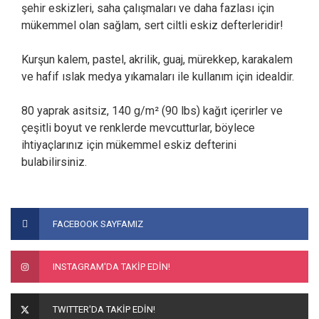
şehir eskizleri, saha çalışmaları ve daha fazlası için
mükemmel olan sağlam, sert ciltli eskiz defterleridir!
Kurşun kalem, pastel, akrilik, guaj, mürekkep, karakalem
ve hafif ıslak medya yıkamaları ile kullanım için idealdir.
80 yaprak asitsiz, 140 g/m² (90 lbs) kağıt içerirler ve
çeşitli boyut ve renklerde mevcutturlar, böylece
ihtiyaçlarınız için mükemmel eskiz defterini
bulabilirsiniz.
Bu ürünün fiyat bilgisi, resim, ürün açıklamalarında ve diğer
konularda yetersiz gördüğünüz noktaları öneri formunu
Bu ürüne ilk yorumu siz yapın!
FACEBOOK SAYFAMIZ
kullanarak tarafımıza iletebilirsiniz.
Görüş ve önerileriniz için teşekkür ederiz.
Yorum Yaz
INSTAGRAM'DA TAKİP EDİN!
Ürün resmi kalitesiz, bozuk veya görüntülenemiyor.
Ürün açıklamasında eksik bilgiler bulunuyor.
TWITTER'DA TAKİP EDİN!
Ürün bilgilerinde hatalar bulunuyor.