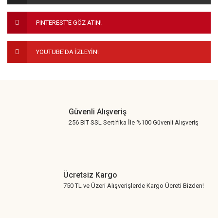
Ürün fiyatı diğer sitelerden daha pahalı.
PINTEREST'E GÖZ ATIN!
Bu ürüne benzer farklı alternatifler olmalı.
YOUTUBE'DA İZLEYİN!
Gönder
Güvenli Alışveriş
256 BIT SSL Sertifika İle %100 Güvenli Alışveriş
Ücretsiz Kargo
750 TL ve Üzeri Alışverişlerde Kargo Ücreti Bizden!