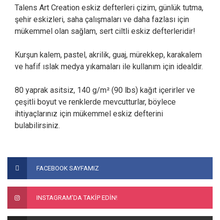
Talens Art Creation eskiz defterleri çizim, günlük tutma,
şehir eskizleri, saha çalışmaları ve daha fazlası için
mükemmel olan sağlam, sert ciltli eskiz defterleridir!
Kurşun kalem, pastel, akrilik, guaj, mürekkep, karakalem
ve hafif ıslak medya yıkamaları ile kullanım için idealdir.
80 yaprak asitsiz, 140 g/m² (90 lbs) kağıt içerirler ve
çeşitli boyut ve renklerde mevcutturlar, böylece
ihtiyaçlarınız için mükemmel eskiz defterini
bulabilirsiniz.
Bu ürünün fiyat bilgisi, resim, ürün açıklamalarında ve diğer
konularda yetersiz gördüğünüz noktaları öneri formunu
Bu ürüne ilk yorumu siz yapın!
FACEBOOK SAYFAMIZ
kullanarak tarafımıza iletebilirsiniz.
Görüş ve önerileriniz için teşekkür ederiz.
Yorum Yaz
INSTAGRAM'DA TAKİP EDİN!
Ürün resmi kalitesiz, bozuk veya görüntülenemiyor.
Ürün açıklamasında eksik bilgiler bulunuyor.