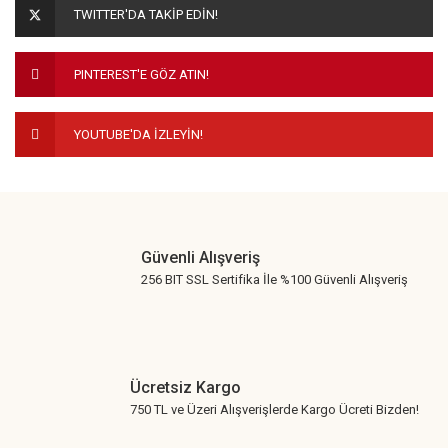
TWITTER'DA TAKİP EDİN!
Ürün bilgilerinde hatalar bulunuyor.
Ürün fiyatı diğer sitelerden daha pahalı.
PINTEREST'E GÖZ ATIN!
Bu ürüne benzer farklı alternatifler olmalı.
YOUTUBE'DA İZLEYİN!
Gönder
Güvenli Alışveriş
256 BIT SSL Sertifika İle %100 Güvenli Alışveriş
Ücretsiz Kargo
750 TL ve Üzeri Alışverişlerde Kargo Ücreti Bizden!