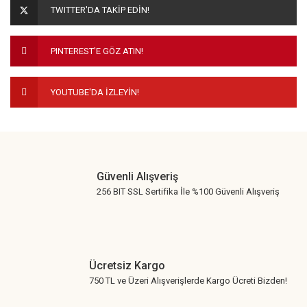
TWITTER'DA TAKİP EDİN!
Ürün bilgilerinde hatalar bulunuyor.
Ürün fiyatı diğer sitelerden daha pahalı.
PINTEREST'E GÖZ ATIN!
Bu ürüne benzer farklı alternatifler olmalı.
YOUTUBE'DA İZLEYİN!
Gönder
Güvenli Alışveriş
256 BIT SSL Sertifika İle %100 Güvenli Alışveriş
Ücretsiz Kargo
750 TL ve Üzeri Alışverişlerde Kargo Ücreti Bizden!