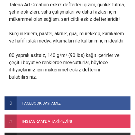
Talens Art Creation eskiz defterleri çizim, günlük tutma,
şehir eskizleri, saha çalışmaları ve daha fazlası için
mükemmel olan sağlam, sert ciltli eskiz defterleridir!
Kurşun kalem, pastel, akrilik, guaj, mürekkep, karakalem
ve hafif ıslak medya yıkamaları ile kullanım için idealdir.
80 yaprak asitsiz, 140 g/m² (90 lbs) kağıt içerirler ve
çeşitli boyut ve renklerde mevcutturlar, böylece
ihtiyaçlarınız için mükemmel eskiz defterini
bulabilirsiniz.
Bu ürünün fiyat bilgisi, resim, ürün açıklamalarında ve diğer
konularda yetersiz gördüğünüz noktaları öneri formunu
Bu ürüne ilk yorumu siz yapın!
FACEBOOK SAYFAMIZ
kullanarak tarafımıza iletebilirsiniz.
Görüş ve önerileriniz için teşekkür ederiz.
Yorum Yaz
INSTAGRAM'DA TAKİP EDİN!
Ürün resmi kalitesiz, bozuk veya görüntülenemiyor.
Ürün açıklamasında eksik bilgiler bulunuyor.