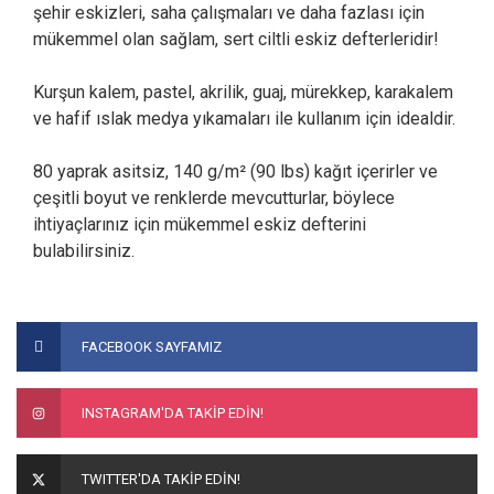
şehir eskizleri, saha çalışmaları ve daha fazlası için
mükemmel olan sağlam, sert ciltli eskiz defterleridir!
Kurşun kalem, pastel, akrilik, guaj, mürekkep, karakalem
ve hafif ıslak medya yıkamaları ile kullanım için idealdir.
80 yaprak asitsiz, 140 g/m² (90 lbs) kağıt içerirler ve
çeşitli boyut ve renklerde mevcutturlar, böylece
ihtiyaçlarınız için mükemmel eskiz defterini
bulabilirsiniz.
Bu ürünün fiyat bilgisi, resim, ürün açıklamalarında ve diğer
konularda yetersiz gördüğünüz noktaları öneri formunu
Bu ürüne ilk yorumu siz yapın!
FACEBOOK SAYFAMIZ
kullanarak tarafımıza iletebilirsiniz.
Görüş ve önerileriniz için teşekkür ederiz.
Yorum Yaz
INSTAGRAM'DA TAKİP EDİN!
Ürün resmi kalitesiz, bozuk veya görüntülenemiyor.
Ürün açıklamasında eksik bilgiler bulunuyor.
TWITTER'DA TAKİP EDİN!
Ürün bilgilerinde hatalar bulunuyor.