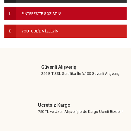
Ürün fiyatı diğer sitelerden daha pahalı.
PINTEREST'E GÖZ ATIN!
Bu ürüne benzer farklı alternatifler olmalı.
YOUTUBE'DA İZLEYİN!
Gönder
Güvenli Alışveriş
256 BIT SSL Sertifika İle %100 Güvenli Alışveriş
Ücretsiz Kargo
750 TL ve Üzeri Alışverişlerde Kargo Ücreti Bizden!