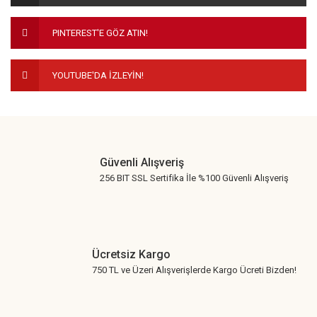
Ürün fiyatı diğer sitelerden daha pahalı.
PINTEREST'E GÖZ ATIN!
Bu ürüne benzer farklı alternatifler olmalı.
YOUTUBE'DA İZLEYİN!
Gönder
Güvenli Alışveriş
256 BIT SSL Sertifika İle %100 Güvenli Alışveriş
Ücretsiz Kargo
750 TL ve Üzeri Alışverişlerde Kargo Ücreti Bizden!