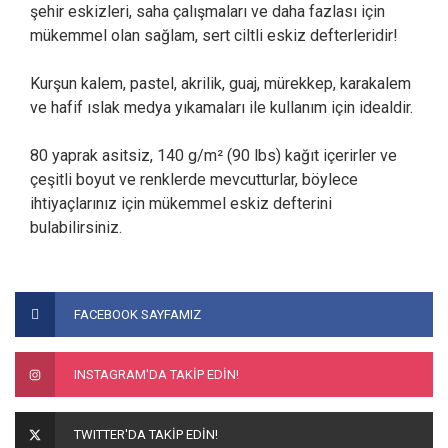
şehir eskizleri, saha çalışmaları ve daha fazlası için
mükemmel olan sağlam, sert ciltli eskiz defterleridir!
Kurşun kalem, pastel, akrilik, guaj, mürekkep, karakalem
ve hafif ıslak medya yıkamaları ile kullanım için idealdir.
80 yaprak asitsiz, 140 g/m² (90 lbs) kağıt içerirler ve
çeşitli boyut ve renklerde mevcutturlar, böylece
ihtiyaçlarınız için mükemmel eskiz defterini
bulabilirsiniz.
Bu ürünün fiyat bilgisi, resim, ürün açıklamalarında ve diğer
konularda yetersiz gördüğünüz noktaları öneri formunu
Bu ürüne ilk yorumu siz yapın!
FACEBOOK SAYFAMIZ
kullanarak tarafımıza iletebilirsiniz.
Görüş ve önerileriniz için teşekkür ederiz.
Yorum Yaz
INSTAGRAM'DA TAKİP EDİN!
Ürün resmi kalitesiz, bozuk veya görüntülenemiyor.
Ürün açıklamasında eksik bilgiler bulunuyor.
TWITTER'DA TAKİP EDİN!
Ürün bilgilerinde hatalar bulunuyor.