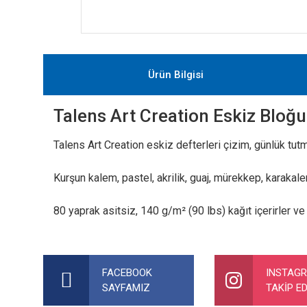
Ürün Bilgisi
Talens Art Creation Eskiz Bloğ
Talens Art Creation eskiz defterleri çizim, günlük tutm
Kurşun kalem, pastel, akrilik, guaj, mürekkep, karakale
80 yaprak asitsiz, 140 g/m² (90 lbs) kağıt içerirler ve
Bu ürünün fiyat bilgisi, resim, ürün açıklamalarında ve diğer ko
Görüş ve önerileriniz için teşekkür ederiz.
FACEBOOK
INSTAG
SAYFAMIZ
TAKİP ED
Ürün resmi kalitesiz, bozuk veya görüntülenemiyor.