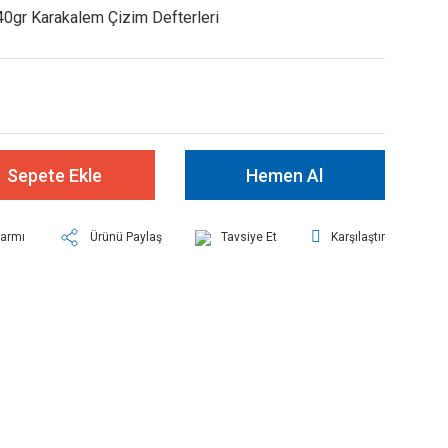
40gr Karakalem Çizim Defterleri
Sepete Ekle
Hemen Al
larmı
Ürünü Paylaş
Tavsiye Et
Karşılaştır