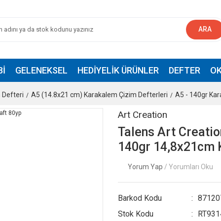
ARA
BI
GELENEKSEL
HEDIYELIK ÜRÜNLER
DEFTER
OK
 Defteri
A5 (14.8x21 cm) Karakalem Çizim Defterleri
A5 - 140gr Kar
Art Creation
Talens Art Creati
140gr 14,8x21cm 
Yorum Yap
/ Yorumları Oku
Barkod Kodu
87120
Stok Kodu
RT931