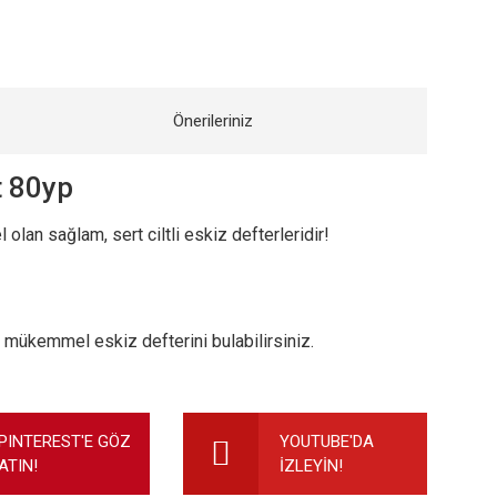
Önerileriniz
t 80yp
olan sağlam, sert ciltli eskiz defterleridir!
in mükemmel eskiz defterini bulabilirsiniz.
ilirsiniz.
PINTEREST'E GÖZ
YOUTUBE'DA
ATIN!
İZLEYİN!