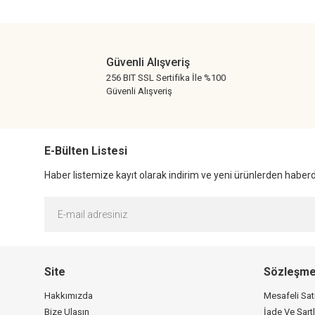
Ürün açıklamasında eksik bilgiler bulunuyor.
Ürün bilgilerinde hatalar bulunuyor.
Ürün fiyatı diğer sitelerden daha pahalı.
Güvenli Alışveriş
Bu ürüne benzer farklı alternatifler olmalı.
256 BIT SSL Sertifika İle %100
Güvenli Alışveriş
E-Bülten Listesi
Haber listemize kayıt olarak indirim ve yeni ürünlerden haberda
Site
Sözleşme
Hakkımızda
Mesafeli Sa
Bize Ulaşın
İade Ve Şartl