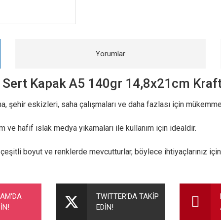
Yorumlar
u Sert Kapak A5 140gr 14,8x21cm Kraf
a, şehir eskizleri, saha çalışmaları ve daha fazlası için mükemmel 
m ve hafif ıslak medya yıkamaları ile kullanım için idealdir.
 çeşitli boyut ve renklerde mevcutturlar, böylece ihtiyaçlarınız iç
nularda yetersiz gördüğünüz noktaları öneri formunu kullanarak tarafımıza ileteb
Bu ürüne ilk yorumu siz yapın!
RAM'DA
TWITTER'DA TAKİP
İN!
EDİN!