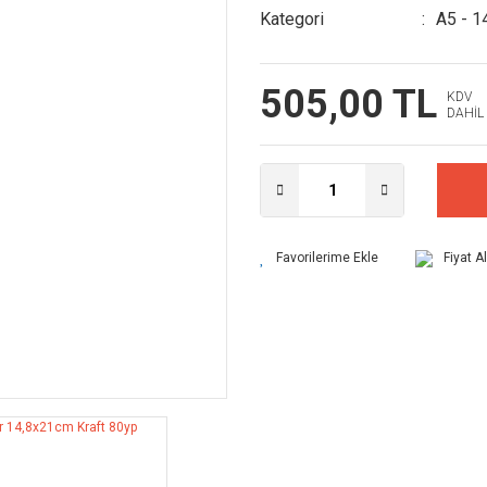
Kategori
A5 - 1
505,00 TL
KDV
DAHİL
Fiyat A