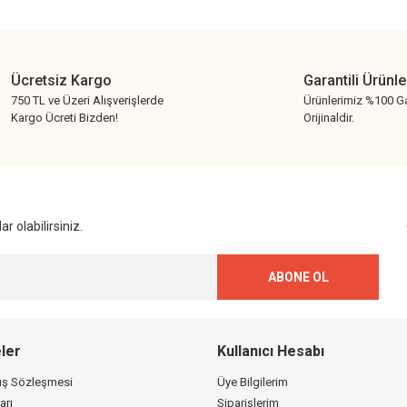
Yorum Yaz
Ücretsiz Kargo
Garantili Ürünle
750 TL ve Üzeri Alışverişlerde
Ürünlerimiz %100 Ga
Kargo Ücreti Bizden!
Orijinaldir.
Gönder
r olabilirsiniz.
ABONE OL
ler
Kullanıcı Hesabı
tış Sözleşmesi
Üye Bilgilerim
arı
Siparişlerim