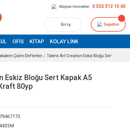
0 532 512 15 65
Müşteri Hizmetleri
Giriş
Sepetim
UL
OFIS
KITAP
KOLAY LINK
akalem Çizim Defterleri
Talens Art Creation Eskiz Bloğu Sert Kapak 
on Eskiz Bloğu Sert Kapak A5
Kraft 80yp
79467173
4435M