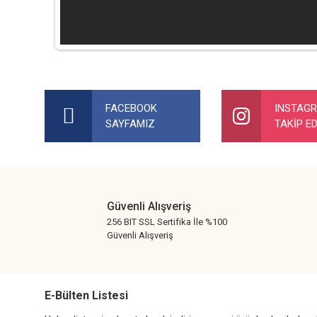
Bu ürünün fiyat bilgisi, resim, ürün açıklamalarında ve diğer ko
Görüş ve önerileriniz için teşekkür ederiz.
FACEBOOK
INSTAG
SAYFAMIZ
TAKİP ED
Ürün resmi kalitesiz, bozuk veya görüntülenemiyor.
Ürün açıklamasında eksik bilgiler bulunuyor.
Ürün bilgilerinde hatalar bulunuyor.
Ürün fiyatı diğer sitelerden daha pahalı.
Güvenli Alışveriş
Bu ürüne benzer farklı alternatifler olmalı.
256 BIT SSL Sertifika İle %100
Güvenli Alışveriş
E-Bülten Listesi