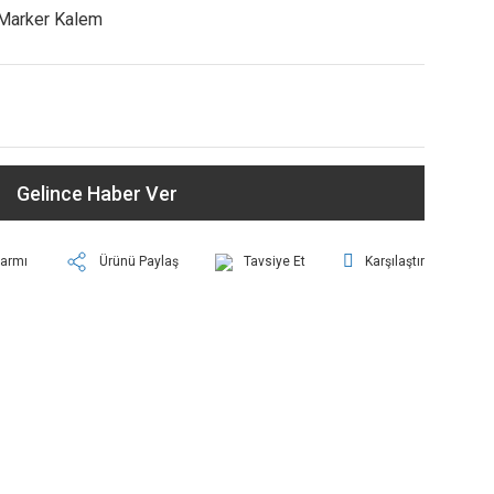
Marker Kalem
Gelince Haber Ver
larmı
Ürünü Paylaş
Tavsiye Et
Karşılaştır