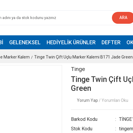
ARA
BI
GELENEKSEL
HEDIYELIK ÜRÜNLER
DEFTER
OK
ge Marker Kalem
Tinge Twin Çift Uçlu Marker Kalemi B171 Jade Green
Tinge
Tinge Twin Çift U
Green
Yorum Yap
/ Yorumları Oku
Barkod Kodu
TİNGE
Stok Kodu
tingem