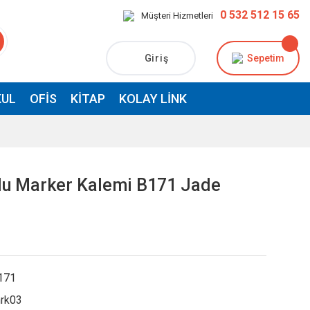
0 532 512 15 65
Müşteri Hizmetleri
Giriş
Sepetim
UL
OFIS
KITAP
KOLAY LINK
çlu Marker Kalemi B171 Jade
171
rk03