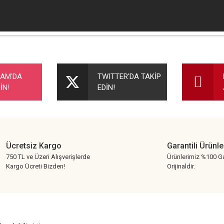
nularda yetersiz gördüğünüz noktaları öneri formunu kullanarak tarafımıza ileteb
Bu ürüne ilk yorumu siz yapın!
RAM'DA
TWITTER'DA TAKİP
İN!
EDİN!
Yorum Yaz
Ücretsiz Kargo
Garantili Ürünle
750 TL ve Üzeri Alışverişlerde
Ürünlerimiz %100 Ga
Kargo Ücreti Bizden!
Orijinaldir.
Gönder