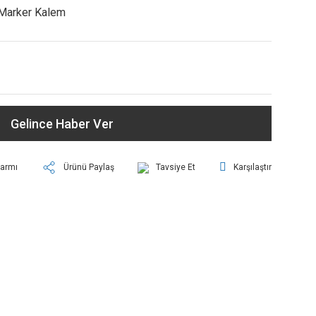
Marker Kalem
Gelince Haber Ver
larmı
Ürünü Paylaş
Tavsiye Et
Karşılaştır