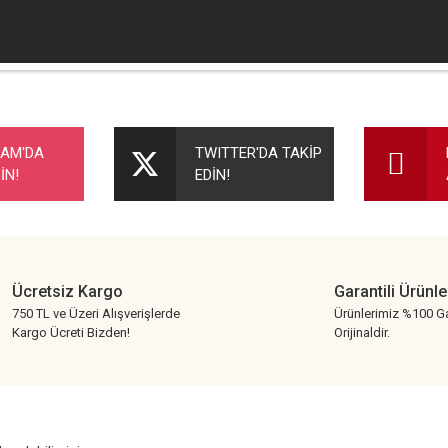
nularda yetersiz gördüğünüz noktaları öneri formunu kullanarak tarafımıza ileteb
Bu ürüne ilk yorumu siz yapın!
RAM'DA
TWITTER'DA TAKİP
İN!
EDİN!
Yorum Yaz
Ücretsiz Kargo
Garantili Ürünle
750 TL ve Üzeri Alışverişlerde
Ürünlerimiz %100 Ga
Kargo Ücreti Bizden!
Orijinaldir.
Gönder