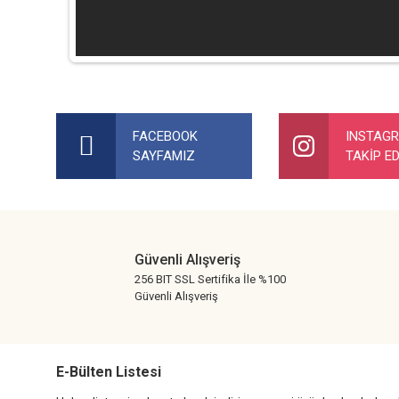
Bu ürünün fiyat bilgisi, resim, ürün açıklamalarında ve diğer ko
Görüş ve önerileriniz için teşekkür ederiz.
FACEBOOK
INSTAG
SAYFAMIZ
TAKİP ED
Ürün resmi kalitesiz, bozuk veya görüntülenemiyor.
Ürün açıklamasında eksik bilgiler bulunuyor.
Ürün bilgilerinde hatalar bulunuyor.
Ürün fiyatı diğer sitelerden daha pahalı.
Güvenli Alışveriş
Bu ürüne benzer farklı alternatifler olmalı.
256 BIT SSL Sertifika İle %100
Güvenli Alışveriş
E-Bülten Listesi