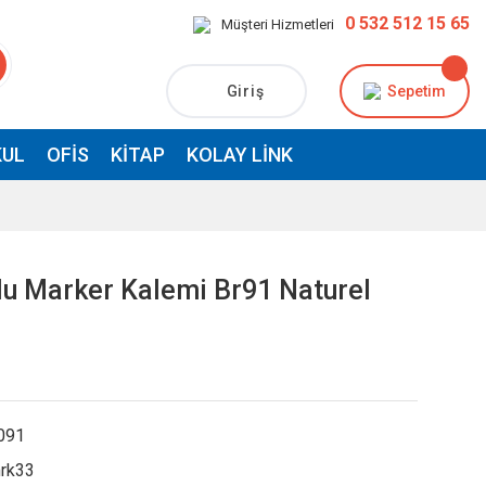
0 532 512 15 65
Müşteri Hizmetleri
Giriş
Sepetim
UL
OFIS
KITAP
KOLAY LINK
çlu Marker Kalemi Br91 Naturel
091
rk33