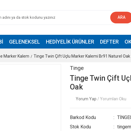
ARA
BI
GELENEKSEL
HEDIYELIK ÜRÜNLER
DEFTER
OK
ge Marker Kalem
Tinge Twin Çift Uçlu Marker Kalemi Br91 Naturel Oak
Tinge
Tinge Twin Çift U
Oak
Yorum Yap
/ Yorumları Oku
Barkod Kodu
TİNGE
Stok Kodu
tingem