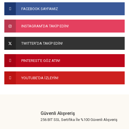
konularda yetersiz gördüğünüz noktaları öneri formunu
Bu ürüne ilk yorumu siz yapın!
FACEBOOK SAYFAMIZ
kullanarak tarafımıza iletebilirsiniz.
Görüş ve önerileriniz için teşekkür ederiz.
Yorum Yaz
INSTAGRAM'DA TAKİP EDİN!
Ürün resmi kalitesiz, bozuk veya görüntülenemiyor.
Ürün açıklamasında eksik bilgiler bulunuyor.
TWITTER'DA TAKİP EDİN!
Ürün bilgilerinde hatalar bulunuyor.
Ürün fiyatı diğer sitelerden daha pahalı.
PINTEREST'E GÖZ ATIN!
Bu ürüne benzer farklı alternatifler olmalı.
YOUTUBE'DA İZLEYİN!
Gönder
Güvenli Alışveriş
256 BIT SSL Sertifika İle %100 Güvenli Alışveriş