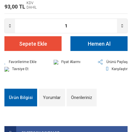
KDV
93,00 TL
DAHİL
Sepete Ekle
Hemen Al
Fiyat Alarmı
Ürünü Paylaş
Tavsiye Et
Karşılaştır
Ürün Bilgisi
Yorumlar
Önerileriniz
Bu ürünün fiyat bilgisi, resim, ürün açıklamalarında ve diğer
konularda yetersiz gördüğünüz noktaları öneri formunu
Bu ürüne ilk yorumu siz yapın!