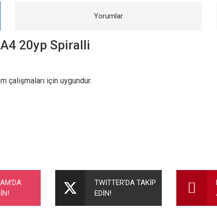
Yorumlar
 A4 20yp Spiralli
m çalışmaları için uygundur.
nularda yetersiz gördüğünüz noktaları öneri formunu kullanarak tarafımıza ileteb
Bu ürüne ilk yorumu siz yapın!
RAM'DA
TWITTER'DA TAKİP
İN!
EDİN!
Yorum Yaz