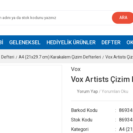
ARA
BI
GELENEKSEL
HEDIYELIK ÜRÜNLER
DEFTER
OK
 Defteri
A4 (21x29.7 cm) Karakalem Çizim Defterleri
Vox Artists Çiz
Vox
Vox Artists Çizim 
Yorum Yap
/ Yorumları Oku
Barkod Kodu
86934
Stok Kodu
86934
Kategori
A4 (21