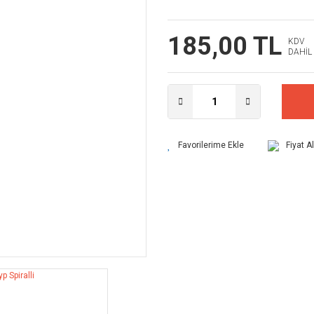
185,00 TL
KDV
DAHİL
Fiyat A