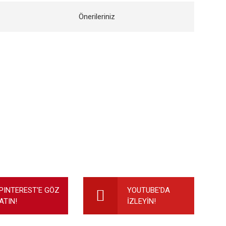
Önerileriniz
ilirsiniz.
PINTEREST'E GÖZ
YOUTUBE'DA
ATIN!
İZLEYİN!