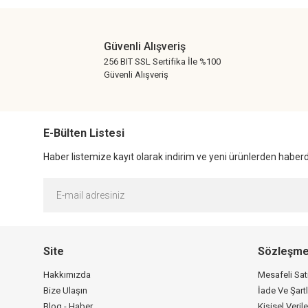
Ürün bilgilerinde hatalar bulunuyor.
Ürün fiyatı diğer sitelerden daha pahalı.
Güvenli Alışveriş
Bu ürüne benzer farklı alternatifler olmalı.
256 BIT SSL Sertifika İle %100
Güvenli Alışveriş
E-Bülten Listesi
Haber listemize kayıt olarak indirim ve yeni ürünlerden haberda
Site
Sözleşme
Hakkımızda
Mesafeli Sa
Bize Ulaşın
İade Ve Şartl
Blog - Haber
Kişisel Verile