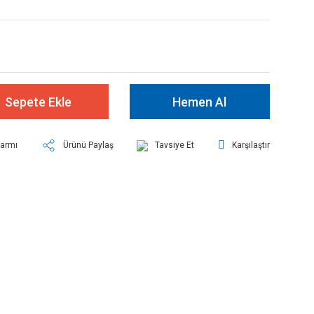
Sepete Ekle
Hemen Al
larmı
Ürünü Paylaş
Tavsiye Et
Karşılaştır