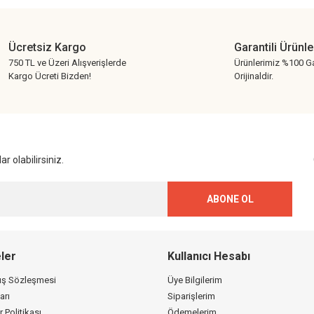
Ücretsiz Kargo
Garantili Ürünle
750 TL ve Üzeri Alışverişlerde
Ürünlerimiz %100 Ga
Kargo Ücreti Bizden!
Orijinaldir.
Gönder
r olabilirsiniz.
ABONE OL
ler
Kullanıcı Hesabı
tış Sözleşmesi
Üye Bilgilerim
arı
Siparişlerim
r Politikası
Ödemelerim