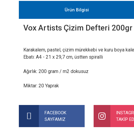
Ürün Bilgisi
Vox Artists Çizim Defteri 200gr
Karakalem, pastel, çizim mürekkebi ve kuru boya kale
Ebatı: A4 - 21 x 29,7 cm, üstten spiralli
Ağırlık: 200 gram / m2 dokusuz
Miktar: 20 Yaprak
Bu ürünün fiyat bilgisi, resim, ürün açıklamalarında ve diğer ko
Görüş ve önerileriniz için teşekkür ederiz.
FACEBOOK
INSTAG
SAYFAMIZ
TAKİP ED
Ürün resmi kalitesiz, bozuk veya görüntülenemiyor.
Ürün açıklamasında eksik bilgiler bulunuyor.