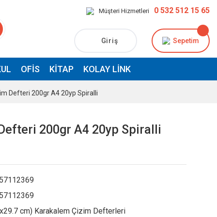
0 532 512 15 65
Müşteri Hizmetleri
Giriş
Sepetim
UL
OFIS
KITAP
KOLAY LINK
im Defteri 200gr A4 20yp Spiralli
Defteri 200gr A4 20yp Spiralli
57112369
57112369
x29.7 cm) Karakalem Çizim Defterleri