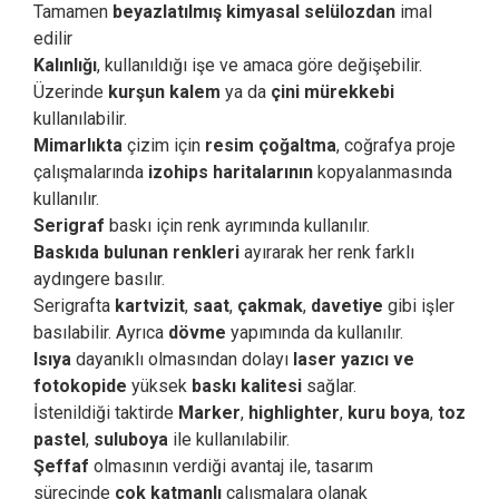
Tamamen
beyazlatılmış kimyasal selülozdan
imal
edilir
Kalınlığı
, kullanıldığı işe ve amaca göre değişebilir.
Üzerinde
kurşun kalem
ya da
çini mürekkebi
kullanılabilir.
Mimarlıkta
çizim için
resim çoğaltma
, coğrafya proje
çalışmalarında
izohips haritalarının
kopyalanmasında
kullanılır.
Serigraf
baskı için renk ayrımında kullanılır.
Baskıda bulunan renkleri
ayırarak her renk farklı
aydıngere basılır.
Serigrafta
kartvizit
,
saat
,
çakmak
,
davetiye
gibi işler
basılabilir. Ayrıca
dövme
yapımında da kullanılır.
Isıya
dayanıklı olmasından dolayı
laser yazıcı ve
fotokopide
yüksek
baskı kalitesi
sağlar.
İstenildiği taktirde
Marker
,
highlighter
,
kuru boya
,
toz
pastel
,
suluboya
ile kullanılabilir.
Şeffaf
olmasının verdiği avantaj ile, tasarım
sürecinde
çok katmanlı
çalışmalara olanak