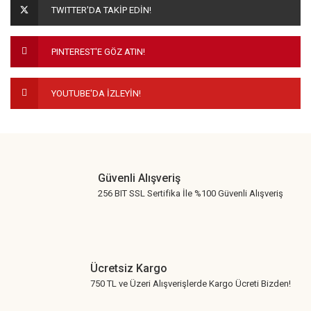
TWITTER'DA TAKİP EDİN!
Ürün bilgilerinde hatalar bulunuyor.
Ürün fiyatı diğer sitelerden daha pahalı.
PINTEREST'E GÖZ ATIN!
Bu ürüne benzer farklı alternatifler olmalı.
YOUTUBE'DA İZLEYİN!
Gönder
Güvenli Alışveriş
256 BIT SSL Sertifika İle %100 Güvenli Alışveriş
Ücretsiz Kargo
750 TL ve Üzeri Alışverişlerde Kargo Ücreti Bizden!