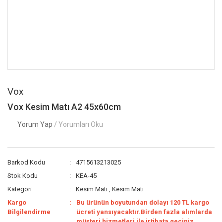
Vox
Vox Kesim Matı A2 45x60cm
Yorum Yap
/ Yorumları Oku
Barkod Kodu
4715613213025
Stok Kodu
KEA-45
Kategori
Kesim Matı
,
Kesim Matı
Kargo
Bu ürünün boyutundan dolayı 120 TL kargo
Bilgilendirme
ücreti yansıyacaktır.Birden fazla alımlarda
müşteri hizmetleri ile irtibata geçiniz.