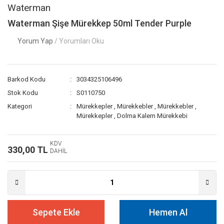
Waterman
Waterman Şişe Mürekkep 50ml Tender Purple
Yorum Yap
/ Yorumları Oku
Barkod Kodu
3034325106496
Stok Kodu
S0110750
Kategori
Mürekkepler
,
Mürekkebler
,
Mürekkebler
,
Mürekkepler
,
Dolma Kalem Mürekkebi
KDV
330,00 TL
DAHİL
Sepete Ekle
Hemen Al