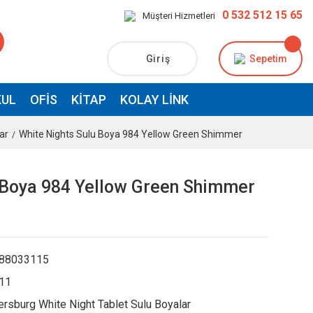
0 532 512 15 65
Müşteri Hizmetleri
Giriş
Sepetim
UL
OFIS
KITAP
KOLAY LINK
ar
White Nights Sulu Boya 984 Yellow Green Shimmer
 Boya 984 Yellow Green Shimmer
88033115
11
ersburg White Night Tablet Sulu Boyalar