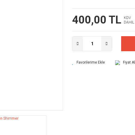
400,00 TL
KDV
DAHİL
Fiyat A