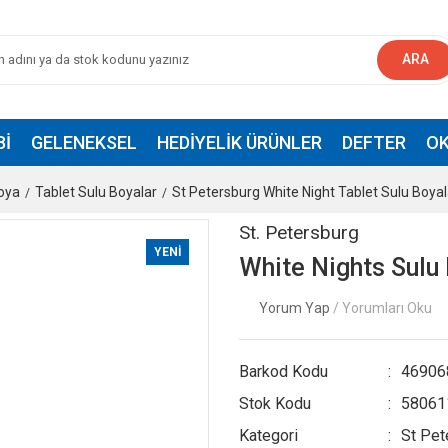
ARA
BI
GELENEKSEL
HEDIYELIK ÜRÜNLER
DEFTER
OK
oya
Tablet Sulu Boyalar
St Petersburg White Night Tablet Sulu Boyal
St. Petersburg
YENİ
White Nights Sulu
Yorum Yap
/ Yorumları Oku
Barkod Kodu
46906
Stok Kodu
58061
Kategori
St Pet