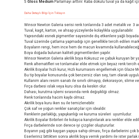
5
Gloss Medium
Parlamayı arttırır. Kaba dokulu tuval ya da kağıt için
Daha Detaylı Bilgi İçin Tıklayın
Winsor Newton Galeria serisi renk tonlarında 3 adet metalik ve 3 
Tuval, kagit, karton, ve ahsap yüzeylerde kolaylikla uygulanabilir.
Yapısındaki esnek pigmentler sayesinde dış etkenlere yağlı boyadan
Tuval üzerinde çatlama yapmadığı için genellikle tercih edilen mark
Boyaların rengi, hem ince hem de macun kıvamında kullanabileceğin
Boya doğada bulunan kaliteli pigmentlerden yapılır.
Winsor Newton Galeria akrilik boya Kokusuz ve çabuk kuruyan bir yap
Renk alternatifleri ve tonlamalar elde etmek için beyaz renk tercih edi
Akrilik Boyalar hızlı kurur, Hızlı kurumasını engellemek için Glaze 
Bu tip boyalar konusunda çok benzersiz olan sey, tam olarak uygul
Kullanim alanı resim sanatı ile sınırlı olmayıp, dekorasyon, slime ve ç
Fırça darbesi ıslak veya kuru olsa da keskin olur.
Dahası, kurutma işlemi sırasında renk değişikliği olmaz.
Renk tonlarında hacim kaybı olmaz.
Akrilik boya kuru iken su ile temizlenebilir.
Çok saf ve yoğun renkler sanatçılar için idealdir.
Renklerin parlaklığı, yapışkanlığı ve kuruma süreleri uyumludur.
Akrilik Boyalar Birbirleri ile kolayca karıştırılarak ara renkler elde edile
Fırça darbelerinde son derece iyi çizgiler oluştururlar.
Boyanın yağ gibi kaygan yapıya sahip olması, fırça darbelerini çok b
Eserleriniz bittikten sonra akrilik boya vernik yardımı ile ister parlak