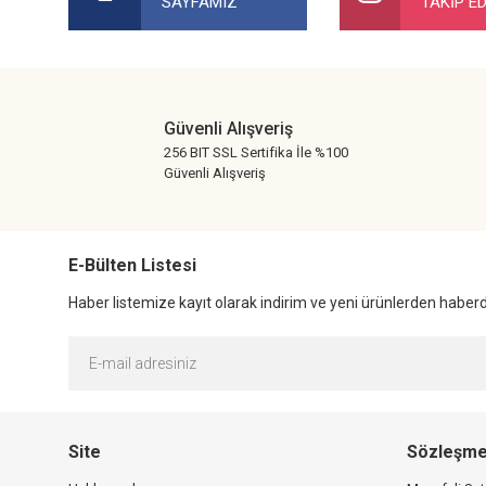
SAYFAMIZ
TAKİP ED
Ürün resmi kalitesiz, bozuk veya görüntülenemiyor.
Ürün açıklamasında eksik bilgiler bulunuyor.
Ürün bilgilerinde hatalar bulunuyor.
Ürün fiyatı diğer sitelerden daha pahalı.
Güvenli Alışveriş
Bu ürüne benzer farklı alternatifler olmalı.
256 BIT SSL Sertifika İle %100
Güvenli Alışveriş
E-Bülten Listesi
Haber listemize kayıt olarak indirim ve yeni ürünlerden haberda
Site
Sözleşme