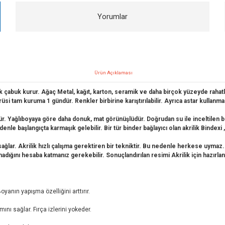
Yorumlar
Ürün Açıklaması
çok çabuk kurur. Ağaç Metal, kağıt, karton, seramik ve daha birçok yüzeyde rahatlı
rüsi tam kuruma 1 gündür. Renkler birbirine karıştırılabilir. Ayrıca astar kullan
üdür. Yağlıboyaya göre daha donuk, mat görünüşlüdür. Doğrudan su ile inceltilen b
edenle başlangıçta karmaşık gelebilir. Bir tür binder bağlayıcı olan akrilik Bindexi
 sağlar. Akrilik hızlı çalışma gerektiren bir tekniktir. Bu nedenle herkese uymaz.
adığını hesaba katmanız gerekebilir. Sonuçlandırılan resimi Akrilik için hazırlana
yanın yapışma özelliğini arttırır.
mını sağlar. Fırça izlerini yokeder.