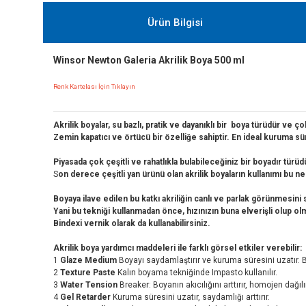
Ürün Bilgisi
Winsor Newton Galeria Akrilik Boya 500 ml
Renk Kartelası İçin Tıklayın
Akrilik boyalar, su bazlı, pratik ve dayanıklı bir boya türüdür ve 
Zemin kapatıcı ve örtücü bir özelliğe sahiptir. En ideal kuruma sü
Piyasada çok çeşitli ve rahatlıkla bulabileceğiniz bir boyadır tür
S
on derece çeşitli yan ürünü olan a
krilik boyaların kullanımı bu n
Boyaya ilave edilen bu katkı akriliğin canlı ve parlak görünmesini
Yani bu tekniği kullanmadan önce, hızınızın buna elverişli olup olm
Bindexi vernik olarak da kullanabilirsiniz.
Akrilik boya yardımcı maddeleri ile farklı görsel etkiler verebilir:
1
Glaze Medium
Boyayı saydamlaştırır ve kuruma süresini uzatır. Bo
2
Texture Paste
Kalın boyama tekniğinde Impasto kullanılır.
3
Water Tension
Breaker: Boyanın akıcılığını arttırır, homojen dağılı
4
Gel Retarder
Kuruma süresini uzatır, saydamlığı arttırır.