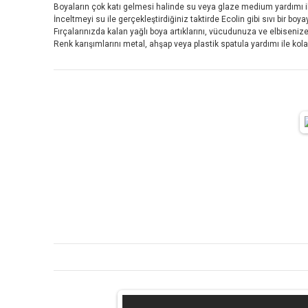
Boyaların çok katı gelmesi halinde su veya glaze medium yardımı ile
İnceltmeyi su ile gerçekleştirdiğiniz taktirde Ecolin gibi sıvı bir boyay
Fırçalarınızda kalan yağlı boya artıklarını, vücudunuza ve elbiseniz
Renk karışımlarını metal, ahşap veya plastik spatula yardımı ile kola