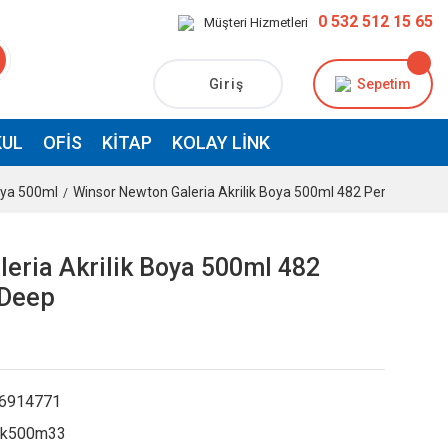
0 532 512 15 65
Müşteri Hizmetleri
Giriş
Sepetim
UL
OFIS
KITAP
KOLAY LINK
oya 500ml
Winsor Newton Galeria Akrilik Boya 500ml 482 Permanent 
eria Akrilik Boya 500ml 482
 Deep
6914771
k500m33