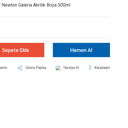
 Newton Galeria Akrilik Boya 500ml
Sepete Ekle
Hemen Al
larmı
Ürünü Paylaş
Tavsiye Et
Karşılaştır