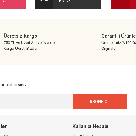
İN!
EDİN!
Yorum Yaz
Ücretsiz Kargo
Garantili Ürünle
750 TL ve Üzeri Alışverişlerde
Ürünlerimiz %100 Ga
Kargo Ücreti Bizden!
Orijinaldir.
Gönder
r olabilirsiniz.
ABONE OL
ler
Kullanıcı Hesabı