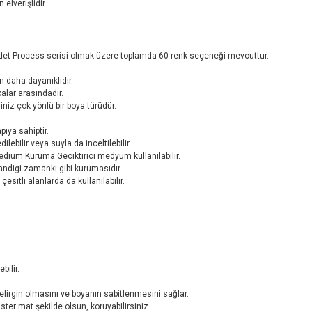
 elverişlidir
adet Process serisi olmak üzere toplamda 60 renk seçeneği mevcuttur.
 daha dayanıklıdır.
alar arasındadır.
iz çok yönlü bir boya türüdür.
ıya sahiptir.
lebilir veya suyla da inceltilebilir.
Medium Kuruma Geciktirici medyum kullanılabilir.
andigi zamanki gibi kurumasıdır
esitli alanlarda da kullanılabilir.
bilir.
elirgin olmasını ve boyanın sabitlenmesini sağlar.
 ister mat şekilde olsun, koruyabilirsiniz.