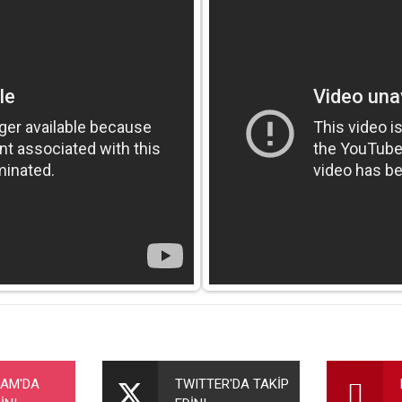
nularda yetersiz gördüğünüz noktaları öneri formunu kullanarak tarafımıza ileteb
Bu ürüne ilk yorumu siz yapın!
RAM'DA
TWITTER'DA TAKİP