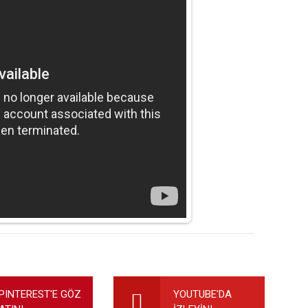
ilirsiniz.
PINTEREST'E GÖZ
YOUTUBE'DA