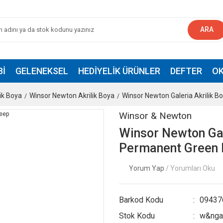
ARA
BI
GELENEKSEL
HEDIYELIK ÜRÜNLER
DEFTER
OK
lik Boya
Winsor Newton Akrilik Boya
Winsor Newton Galeria Akrilik B
Winsor & Newton
Winsor Newton Gal
Permanent Green
Yorum Yap
/ Yorumları Oku
Barkod Kodu
09437
Stok Kodu
w&nga