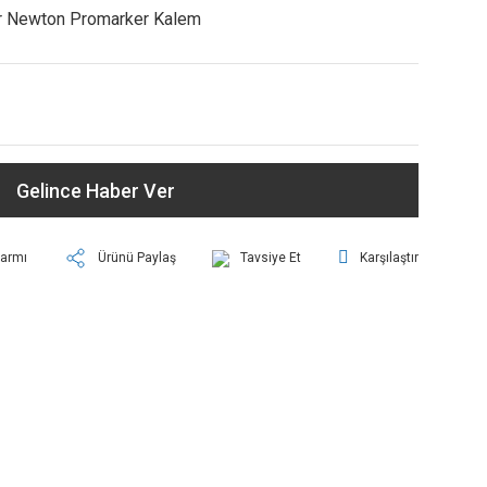
r Newton Promarker Kalem
Gelince Haber Ver
larmı
Ürünü Paylaş
Tavsiye Et
Karşılaştır