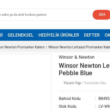
ARA
BI
GELENEKSEL
HEDIYELIK ÜRÜNLER
DEFTER
OK
sor Newton Promarker Kalem
Winsor Newton Letraset Promarker Kal
Winsor & Newton
Winsor Newton Le
Pebble Blue
Yorum Yap
/ Yorumları Oku
Barkod Kodu
88495
Stok Kodu
LV-WN