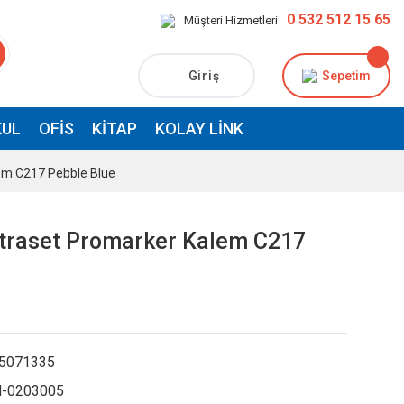
0 532 512 15 65
Müşteri Hizmetleri
Giriş
Sepetim
UL
OFIS
KITAP
KOLAY LINK
em C217 Pebble Blue
traset Promarker Kalem C217
5071335
-0203005