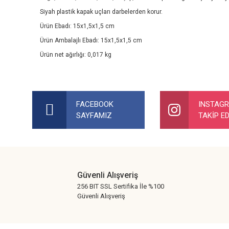
Siyah plastik kapak uçları darbelerden korur.
Ürün Ebadı: 15x1,5x1,5 cm
Ürün Ambalajlı Ebadı: 15x1,5x1,5 cm
Ürün net ağırlığı: 0,017 kg
Bu ürünün fiyat bilgisi, resim, ürün açıklamalarında ve diğer ko
Görüş ve önerileriniz için teşekkür ederiz.
FACEBOOK
INSTAG
SAYFAMIZ
TAKİP ED
Ürün resmi kalitesiz, bozuk veya görüntülenemiyor.
Ürün açıklamasında eksik bilgiler bulunuyor.
Ürün bilgilerinde hatalar bulunuyor.
Ürün fiyatı diğer sitelerden daha pahalı.
Güvenli Alışveriş
Bu ürüne benzer farklı alternatifler olmalı.
256 BIT SSL Sertifika İle %100
Güvenli Alışveriş