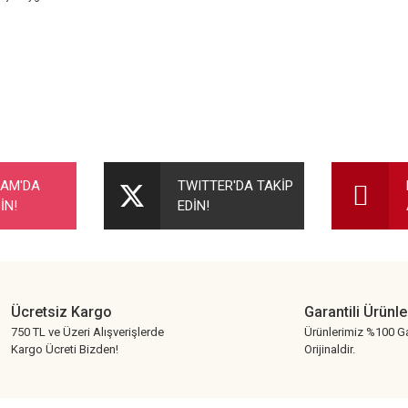
nularda yetersiz gördüğünüz noktaları öneri formunu kullanarak tarafımıza ileteb
Bu ürüne ilk yorumu siz yapın!
RAM'DA
TWITTER'DA TAKİP
İN!
EDİN!
Yorum Yaz
Ücretsiz Kargo
Garantili Ürünle
750 TL ve Üzeri Alışverişlerde
Ürünlerimiz %100 Ga
Kargo Ücreti Bizden!
Orijinaldir.