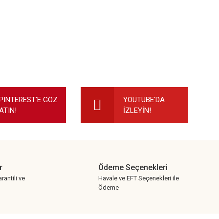
ilirsiniz.
PINTEREST'E GÖZ
YOUTUBE'DA
ATIN!
İZLEYİN!
r
Ödeme Seçenekleri
rantili ve
Havale ve EFT Seçenekleri ile
Ödeme