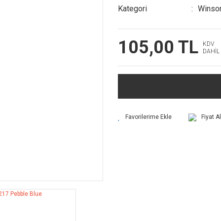
Kategori
Winso
105,00 TL
KDV
DAHİL
Fiyat A