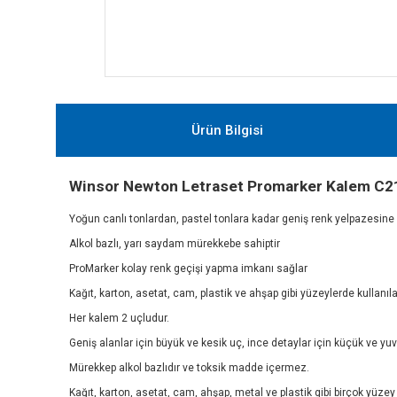
Ürün Bilgisi
Winsor Newton Letraset Promarker Kalem C2
Yoğun canlı tonlardan, pastel tonlara kadar geniş renk yelpazesin
Alkol bazlı, yarı saydam mürekkebe sahiptir
ProMarker kolay renk geçişi yapma imkanı sağlar
Kağıt, karton, asetat, cam, plastik ve ahşap gibi yüzeylerde kullanıla
Her kalem 2 uçludur.
Geniş alanlar için büyük ve kesik uç, ince detaylar için küçük ve yuvar
Mürekkep alkol bazlıdır ve toksik madde içermez.
Kağıt, karton, asetat, cam, ahşap, metal ve plastik gibi birçok yüzey