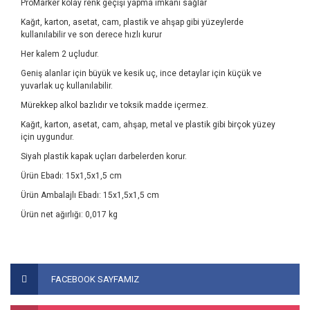
ProMarker kolay renk geçişi yapma imkanı sağlar
Kağıt, karton, asetat, cam, plastik ve ahşap gibi yüzeylerde
kullanılabilir ve son derece hızlı kurur
Her kalem 2 uçludur.
Geniş alanlar için büyük ve kesik uç, ince detaylar için küçük ve
yuvarlak uç kullanılabilir.
Mürekkep alkol bazlıdır ve toksik madde içermez.
Kağıt, karton, asetat, cam, ahşap, metal ve plastik gibi birçok yüzey
için uygundur.
Siyah plastik kapak uçları darbelerden korur.
Ürün Ebadı: 15x1,5x1,5 cm
Ürün Ambalajlı Ebadı: 15x1,5x1,5 cm
Ürün net ağırlığı: 0,017 kg
Bu ürünün fiyat bilgisi, resim, ürün açıklamalarında ve diğer
konularda yetersiz gördüğünüz noktaları öneri formunu
Bu ürüne ilk yorumu siz yapın!
FACEBOOK SAYFAMIZ
kullanarak tarafımıza iletebilirsiniz.
Görüş ve önerileriniz için teşekkür ederiz.