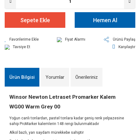
Sepete Ekle
Hemen Al
Fiyat Alarmı
Ürünü Paylaş
Tavsiye Et
Karşılaştır
Ürün Bilgisi
Yorumlar
Önerileriniz
Winsor Newton Letraset Promarker Kalem
WG00 Warm Grey 00
Yoğun canlı tonlardan, pastel tonlara kadar geniş renk yelpazesine
sahip ProMarker kalemlerin 148 rengi bulunmaktadır
Alkol bazlı, yarı saydam mürekkebe sahiptir