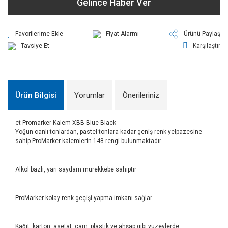
Gelince Haber Ver
Fiyat Alarmı
Ürünü Paylaş
Tavsiye Et
Karşılaştır
Ürün Bilgisi
Yorumlar
Önerileriniz
et Promarker Kalem XBB Blue Black
Yoğun canlı tonlardan, pastel tonlara kadar geniş renk yelpazesine
sahip ProMarker kalemlerin 148 rengi bulunmaktadır
Alkol bazlı, yarı saydam mürekkebe sahiptir
ProMarker kolay renk geçişi yapma imkanı sağlar
Kağıt, karton, asetat, cam, plastik ve ahşap gibi yüzeylerde