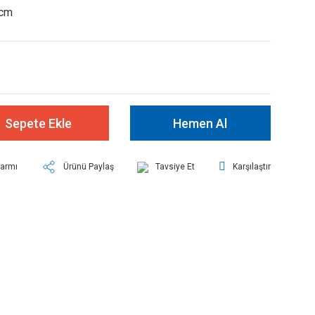
cm
Sepete Ekle
Hemen Al
larmı
Ürünü Paylaş
Tavsiye Et
Karşılaştır