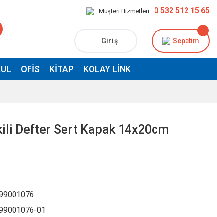
0 532 512 15 65
Müşteri Hizmetleri
Giriş
Sepetim
UL
OFIS
KITAP
KOLAY LINK
 İkili Defter Sert Kapak 14x20cm
99001076
99001076-01