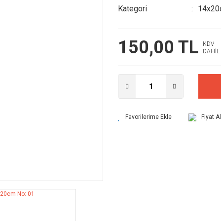
Kategori
14x20
150,00 TL
KDV
DAHİL
Fiyat A