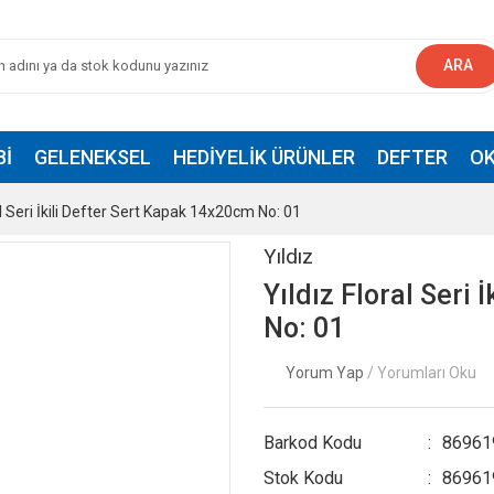
ARA
BI
GELENEKSEL
HEDIYELIK ÜRÜNLER
DEFTER
OK
al Seri İkili Defter Sert Kapak 14x20cm No: 01
Yıldız
Yıldız Floral Seri
No: 01
Yorum Yap
/ Yorumları Oku
Barkod Kodu
86961
Stok Kodu
86961