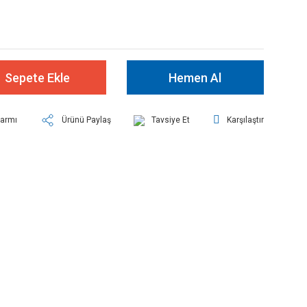
Sepete Ekle
Hemen Al
larmı
Ürünü Paylaş
Tavsiye Et
Karşılaştır