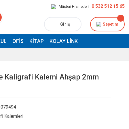
0 532 512 15 65
Müşteri Hizmetleri
Giriş
Sepetim
UL
OFIS
KITAP
KOLAY LINK
e Kaligrafi Kalemi Ahşap 2mm
079494
fi Kalemleri