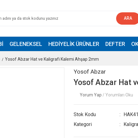
ARA
BI
GELENEKSEL
HEDIYELIK ÜRÜNLER
DEFTER
OK
i
Yosof Abzar Hat ve Kaligrafi Kalemi Ahşap 2mm
Yosof Abzar
Yosof Abzar Hat v
Yorum Yap
/ Yorumları Oku
Stok Kodu
HAK41
Kategori
Kaligra