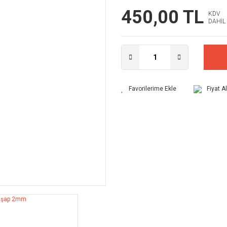
450,00 TL
KDV
DAHİL
Fiyat A