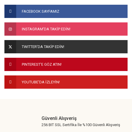
Bu ürünün fiyat bilgisi, resim, ürün açıklamalarında ve diğer
konularda yetersiz gördüğünüz noktaları öneri formunu
Bu ürüne ilk yorumu siz yapın!
FACEBOOK SAYFAMIZ
kullanarak tarafımıza iletebilirsiniz.
Görüş ve önerileriniz için teşekkür ederiz.
Yorum Yaz
INSTAGRAM'DA TAKİP EDİN!
Ürün resmi kalitesiz, bozuk veya görüntülenemiyor.
Ürün açıklamasında eksik bilgiler bulunuyor.
TWITTER'DA TAKİP EDİN!
Ürün bilgilerinde hatalar bulunuyor.
Ürün fiyatı diğer sitelerden daha pahalı.
PINTEREST'E GÖZ ATIN!
Bu ürüne benzer farklı alternatifler olmalı.
YOUTUBE'DA İZLEYİN!
Gönder
Güvenli Alışveriş
256 BIT SSL Sertifika İle %100 Güvenli Alışveriş