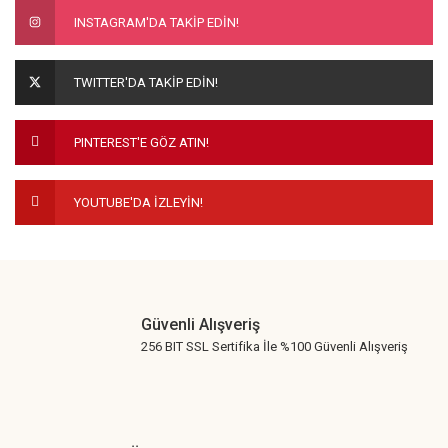
INSTAGRAM'DA TAKİP EDİN!
TWITTER'DA TAKİP EDİN!
PINTEREST'E GÖZ ATIN!
YOUTUBE'DA İZLEYİN!
Güvenli Alışveriş
256 BIT SSL Sertifika İle %100 Güvenli Alışveriş