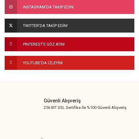
INSTAGRAM'DA TAKİP EDİN!
TWITTER'DA TAKİP EDİN!
PINTEREST'E GÖZ ATIN!
YOUTUBE'DA İZLEYİN!
Güvenli Alışveriş
256 BIT SSL Sertifika İle %100 Güvenli Alışveriş