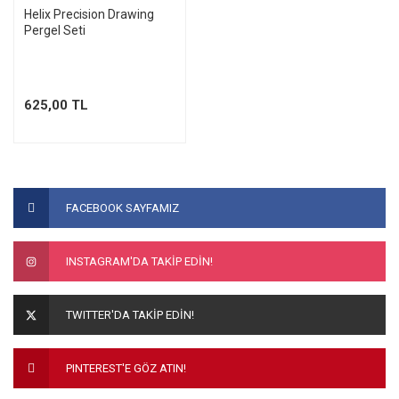
Helix Precision Drawing
Pergel Seti
625,00 TL
FACEBOOK SAYFAMIZ
INSTAGRAM'DA TAKİP EDİN!
TWITTER'DA TAKİP EDİN!
PINTEREST'E GÖZ ATIN!