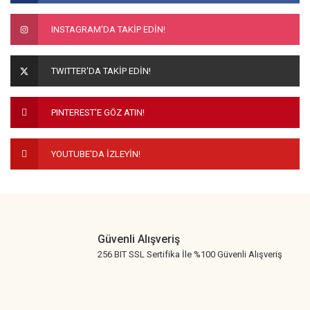
INSTAGRAM'DA TAKİP EDİN!
TWITTER'DA TAKİP EDİN!
PINTEREST'E GÖZ ATIN!
YOUTUBE'DA İZLEYİN!
Güvenli Alışveriş
256 BIT SSL Sertifika İle %100 Güvenli Alışveriş