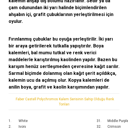
kalemin ahşap dış bölümü hazırlanır. Sedir ya da
çam odunundan iki yarı halinde biçimlendirilen
ahşabın içi, grafit çubuklarının yerleştirilmesi için
oyulur.
Fırınlanmış çubuklar bu oyuğa yerleştirilir. İki yarı
bir araya getirilerek tutkalla yapıştırılır. Boya
kalemleri, bal mumu tutkal ve renk verici
maddelerle karıştırılmış kaolinden yapılır. Bazen bu
karışım henüz sertleşmeden çevresine kağıt sarılır.
Sarmal biçimde dolanmış olan kağıt şerit açıldıkça,
kalemin ucu da açılmış olur. Kopya kalemleri de
anilin boya, grafit ve kaolin karışımından yapılır.
Faber Castell Polychromos Kalem Serisinin Sahip Olduğu Renk
Tonları
1.
White
31.
Middle Purpl
2.
Ivory
32.
Crimson