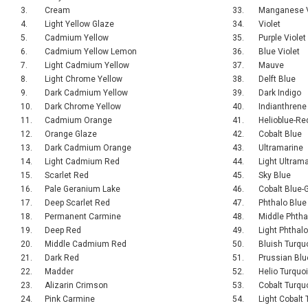
3.
Cream
33.
Manganese V
4.
Light Yellow Glaze
34.
Violet
5.
Cadmium Yellow
35.
Purple Violet
6.
Cadmium Yellow Lemon
36.
Blue Violet
7.
Light Cadmium Yellow
37.
Mauve
8.
Light Chrome Yellow
38.
Delft Blue
9.
Dark Cadmium Yellow
39.
Dark Indigo
10.
Dark Chrome Yellow
40.
Indianthrene
11.
Cadmium Orange
41.
Helioblue-Re
12.
Orange Glaze
42.
Cobalt Blue
13.
Dark Cadmium Orange
43.
Ultramarine
14.
Light Cadmium Red
44.
Light Ultram
15.
Scarlet Red
45.
Sky Blue
16.
Pale Geranium Lake
46.
Cobalt Blue-
17.
Deep Scarlet Red
47.
Phthalo Blue
18.
Permanent Carmine
48.
Middle Phtha
19.
Deep Red
49.
Light Phthal
20.
Middle Cadmium Red
50.
Bluish Turqu
21.
Dark Red
51.
Prussian Blu
22.
Madder
52.
Helio Turquo
23.
Alizarin Crimson
53.
Cobalt Turqu
24.
Pink Carmine
54.
Light Cobalt