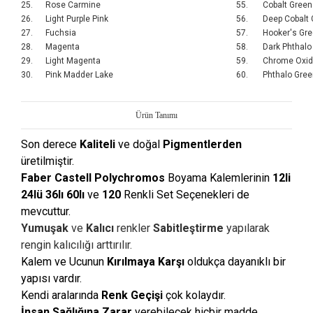
25.
Rose Carmine
55.
Cobalt Green
26.
Light Purple Pink
56.
Deep Cobalt 
27.
Fuchsia
57.
Hooker's Gr
28.
Magenta
58.
Dark Phthalo
29.
Light Magenta
59.
Chrome Oxide
30.
Pink Madder Lake
60.
Phthalo Gree
Ürün Tanımı
Son derece
Kaliteli
ve doğal
Pigmentlerden
üretilmiştir.
Faber Castell
Polychromos
Boyama Kalemlerinin
12li
24lü 36lı
60lı
ve
120
Renkli Set Seçenekleri de
mevcuttur.
Yumuşak
ve
Kalıcı
renkler
Sabitleştirme
yapılarak
rengin kalıcılığı arttırılır.
Kalem ve Ucunun
Kırılmaya Karşı
oldukça dayanıklı bir
yapısı vardır.
Kendi aralarında
Renk Geçişi
çok kolaydır.
İnsan Sağlığına
Zarar
verebilecek hiçbir madde