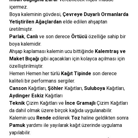
içermez.
Boya kaleminin gövdesi,
Çevreye Duyarlı
Ormanlarda
Yetiştirilen Ağaçlardan
elde edilen ahşaptan
üretilmiştir.
Parlak
,
Canlı
ve son derece
Ö
rtücü
özelliğe sahip bir
boya kalemidir.
Ahşap kaplaması kalemin ucu bittiğinde
Kalemtraş ve
Maket Bıçağı
gibi
açacakları için kolayca açılması için
özelliştirilmiştir.
Hemen Hemen her türlü
Kağıt Tipinde
son derece
kaliteli bir performans sergiler.
Canson
Kağıtları,
Şöhler
Kağıtları,
Suluboya
Kağıtları,
Aydinger
Eskiz
Kağıtları
Teknik
Çizim Kağıtları ve
İnce Gramajlı
Çizim Kağıtları
da dahil olmak üzere birçok kağıda uygulanabilir.
Kalemin ucu
Rende
edilerek
Toz
haline geldikten sonra
Pamuk
yardımı ile yayılarak kağıt üzerinde uygulama
yapılabilir.